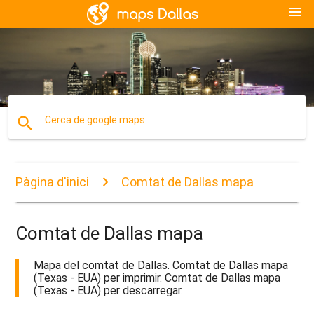
menu
search
Cerca de google maps
Pàgina d'inici
Comtat de Dallas mapa
Comtat de Dallas mapa
Mapa del comtat de Dallas. Comtat de Dallas mapa
(Texas - EUA) per imprimir. Comtat de Dallas mapa
(Texas - EUA) per descarregar.