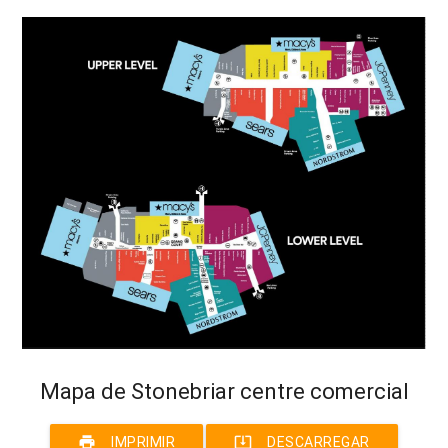
Mapa de Stonebriar centre comercial
print
system_update_alt
IMPRIMIR
DESCARREGAR