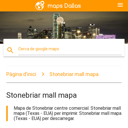
menu
search
Cerca de google maps
Pàgina d'inici
Stonebriar mall mapa
Stonebriar mall mapa
Mapa de Stonebriar centre comercial. Stonebriar mall
mapa (Texas - EUA) per imprimir. Stonebriar mall mapa
(Texas - EUA) per descarregar.