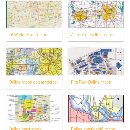
DFW plànol de la zona
Al nord de Dallas mapa
Dallas mapa de carreteres
Fira Park Dallas mapa
Dallas barri mapa
Dallas zonificació mapa