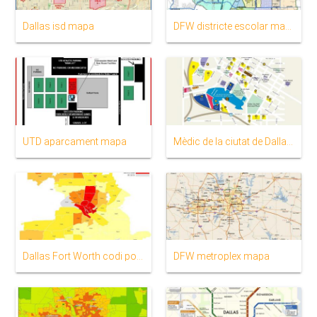
Dallas isd mapa
DFW districte escolar mapa
UTD aparcament mapa
Mèdic de la ciutat de Dallas mapa
Dallas Fort Worth codi postal mapa
DFW metroplex mapa